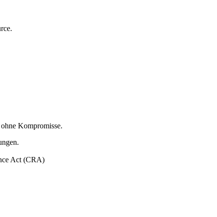
rce.
nd ohne Kompromisse.
ungen.
ence Act (CRA)
.